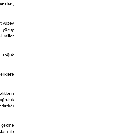
ansları,
at yüzey
n yüzey
 miller
a soğuk
eliklere
liklerin
doğruluk
ndırdığı
k çekme
lem ile