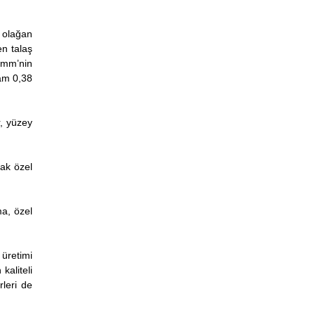
e olağan
en talaş
5 mm’nin
lam 0,38
r, yüzey
rak özel
ma, özel
 üretimi
kaliteli
rleri de