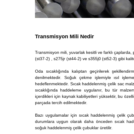
Transmisyon Mili Nedir
Transmisyon mili, yuvarlak kesitli ve farklı çaplarda
(st37-2) , s275jr (st44-2) ve s355j0 (st52-3) gibi kalit
Oda sıcaklığında kalıptan geçirilerek şekillendi
denilmektedir. Soğuk çekme işlemiyle ısıl işl
hedeflenmektedir. Sıcak haddelenmiş çelik sac malzem
sıcaklığında haddeleme uygulanır, bu tür malzem
içerdikleri için kaynak kabiliyetleri yüksektir, bu öz
parçada tercih edilmektedir.
Bazı uygulamalar için sıcak haddelenmiş çelik çub
durumlara uygun olarak daha önceden sıcak haddele
soğuk haddelenmiş çelik çubuklar üretilir.