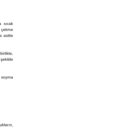
a sıcak
k çekme
 asitte
rlikte,
şekilde
a soyma
ukların,