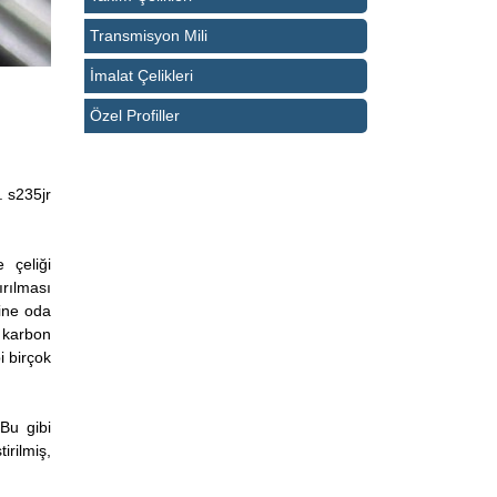
Transmisyon Mili
İmalat Çelikleri
Özel Profiller
. s235jr
 çeliği
rılması
rine oda
 karbon
i birçok
Bu gibi
rilmiş,