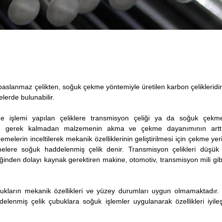
, paslanmaz çelikten, soğuk çekme yöntemiyle üretilen karbon çelikleridir
elerde bulunabilir.
rme işlemi yapılan çeliklere transmisyon çeliği ya da soğuk çekme
eme gerek kalmadan malzemenin akma ve çekme dayanımının arttı
elerin inceltilerek mekanik özelliklerinin geliştirilmesi için çekme ye
elere soğuk haddelenmiş çelik denir. Transmisyon çelikleri düşük
elliğinden dolayı kaynak gerektiren makine, otomotiv, transmisyon mili gib
ukların mekanik özellikleri ve yüzey durumları uygun olmamaktadır. 
nmiş çelik çubuklara soğuk işlemler uygulanarak özellikleri iyileşti