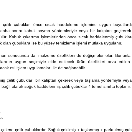
n çelik çubuklar, önce sıcak haddeleme işlemine uygun boyutlard
 daha sonra kabuk soyma yöntemleriyle veya bir kalıptan geçirere
lür. Kabuk çıkartma işlemlerinden önce sıcak haddelenmiş çubuklara
cek olan çubuklara ise bu yüzey temizleme işlemi mutlaka uygulanır.
un sonucunda da, malzeme özelliklerinde değişmeler olur. Bununla bi
rının uygun seçimiyle elde edilecek ürün özellikleri arzu edilen 
cak ısıl işlem uygulamaları ile de sağlanabilir.
iş çelik çubukları bir kalıptan çekerek veya taşlama yöntemiyle vey
 bağlı olarak soğuk haddelenmiş çelik çubuklar 4 temel sınıfta toplanır:
.
r.
 çekme çelik çubuklardır. Soğuk çekilmiş + taşlanmış + parlatılmış çub