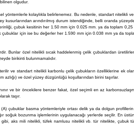
bilinen olgudur.
 yöntemlerle kolaylıkla belirlenemez. Bu nedenle, standart nitelikli v
zey kusurlarından arındırılmış durum istendiğinde, belli oranda yüzeyd
a derinliği, çubuk kesitinin her 1.50 mm için 0.025 mm. ya da toplam 0,2
lik çubuklar için ise bu değerler her 1.590 mm için 0.038 mm ya da top
erdir. Bunlar özel nitelikli sıcak haddelenmiş çelik çubuklardan üretilirle
zeyde birikinti bulunmamalıdır.
erilir ve standart nitelikli karbonlu çelik çubukların özelliklerine ek ola
ikim azlığı) ve özel yüzey düzgünlüğü koşullarından birini taşırlar.
 tanınır ve bir öncekilere benzer fakat, özel seçimli en az karbonsuzlaş
larak taşır.
 (A) çubuklar basma yöntemleriyle ortası delik ya da dolgun profillerin
n ağır soğuk bozunma işlemlerinin uygulanacağı yerlerde seçilir. En üstün 
i, aks mili nitelikli, tüfek namlusu nitelikli vb. tür nitelikte, çubuk tü