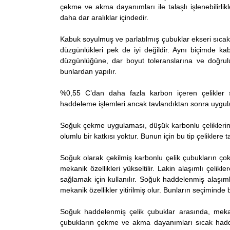
çekme ve akma dayanımları ile talaşlı işlenebilirli
daha dar aralıklar içindedir.
Kabuk soyulmuş ve parlatılmış çubuklar ekseri sıcak h
düzgünlükleri pek de iyi değildir. Aynı biçimde 
düzgünlüğüne, dar boyut toleranslarına ve doğrulu
bunlardan yapılır.
%0,55 C’dan daha fazla karbon içeren çelikler
haddeleme işlemleri ancak tavlandıktan sonra uygulana
Soğuk çekme uygulaması, düşük karbonlu çeliklerin tala
olumlu bir katkısı yoktur. Bunun için bu tip çeliklere ta
Soğuk olarak çekilmiş karbonlu çelik çubukların çok
mekanik özellikleri yükseltilir. Lakin alaşımlı çe
sağlamak için kullanılır. Soğuk haddelenmiş alaşım
mekanik özellikler yitirilmiş olur. Bunların seçiminde 
Soğuk haddelenmiş çelik çubuklar arasında, mekan
çubukların çekme ve akma dayanımları sıcak hadde