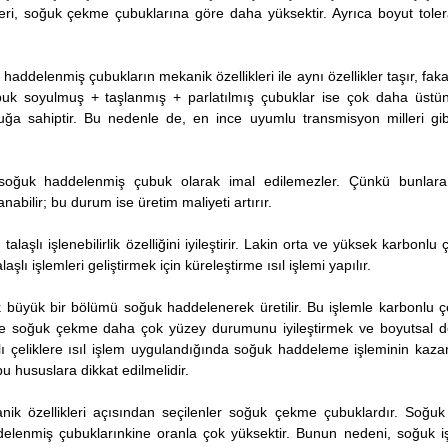
kleri, soğuk çekme çubuklarına göre daha yüksektir. Ayrıca boyut toler
addelenmiş çubukların mekanik özellikleri ile aynı özellikler taşır, fak
kabuk soyulmuş + taşlanmış + parlatılmış çubuklar ise çok daha üstü
ğa sahiptir. Bu nedenle de, en ince uyumlu transmisyon milleri gibi
 soğuk haddelenmiş çubuk olarak imal edilemezler. Çünkü bunlar
bilir; bu durum ise üretim maliyeti artırır.
şlı işlenebilirlik özelliğini iyileştirir. Lakin orta ve yüksek karbonlu ç
laşlı işlemleri geliştirmek için küreleştirme ısıl işlemi yapılır.
 büyük bir bölümü soğuk haddelenerek üretilir. Bu işlemle karbonlu çe
liklere soğuk çekme daha çok yüzey durumunu iyileştirmek ve boyutsal 
lı çeliklere ısıl işlem uygulandığında soğuk haddeleme işleminin kaza
bu hususlara dikkat edilmelidir.
ik özellikleri açısından seçilenler soğuk çekme çubuklardır. Soğu
lenmiş çubuklarınkine oranla çok yüksektir. Bunun nedeni, soğuk iş