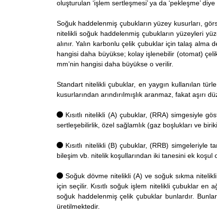
oluşturulan ‘işlem sertleşmesi’ ya da ‘pekleşme’ diye 
Soğuk haddelenmiş çubukların yüzey kusurları, görsel
nitelikli soğuk haddelenmiş çubukların yüzeyleri yü
alınır. Yalın karbonlu çelik çubuklar için talaş alm
hangisi daha büyükse; kolay işlenebilir (otomat) çe
mm’nin hangisi daha büyükse o verilir.
Standart nitelikli çubuklar, en yaygın kullanılan türl
kusurlarından arındırılmışlık aranmaz, fakat aşırı dü
Kısıtlı nitelikli (A) çubuklar, (RRA) simgesiyle göst
sertleşebilirlik, özel sağlamlık (gaz boşlukları ve bir
Kısıtlı nitelikli (B) çubuklar, (RRB) simgeleriyle
bileşim vb. nitelik koşullarından iki tanesini ek koşul o
Soğuk dövme nitelikli (A) ve soğuk sıkma nitelikli
için seçilir. Kısıtlı soğuk işlem nitelikli çubuklar e
soğuk haddelenmiş çelik çubuklar bunlardır. Bunlar gib
üretilmektedir.