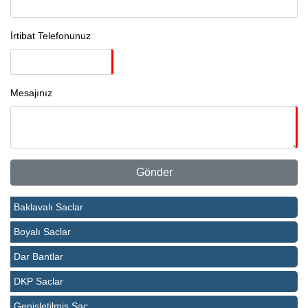
İrtibat Telefonunuz
Mesajınız
Baklavalı Saclar
Boyalı Saclar
Dar Bantlar
DKP Saclar
Genişletilmiş Sac