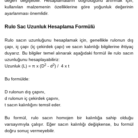
değeri değişebilir. Hesaplamaların doğruluğunu artırmak için,
kullanılan malzemenin özelliklerine göre yoğunluk değerinin
ayarlanması önemlidir.
Rulo Sac Uzunluk Hesaplama Formülü
Rulo sacın uzunluğunu hesaplamak için, genellikle rulonun dış
çapı, iç çapı (iç çekirdek çapı) ve sacın kalınlığı bilgilerine ihtiyaç
duyarız. Bu bilgiler temel alınarak aşağıdaki formül ile rulo sacın
uzunluğunu hesaplayabiliriz:
2
2
Uzunluk (L) = π x (D
- d
) / 4 x t
Bu formülde:
D rulonun dış çapını,
d rulonun iç çekirdek çapını,
t sacın kalınlığını temsil eder.
Bu formül, rulo sacın homojen bir kalınlığa sahip olduğu
varsayımıyla çalışır. Eğer sacın kalınlığı değişkense, bu formül
doğru sonuç vermeyebilir.