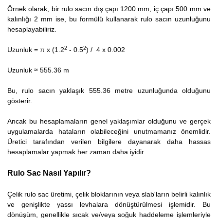
Örnek olarak, bir rulo sacın dış çapı 1200 mm, iç çapı 500 mm ve
kalınlığı 2 mm ise, bu formülü kullanarak rulo sacın uzunluğunu
hesaplayabiliriz.
2
2
Uzunluk = π x (1.2
- 0.5
) / 4 x 0.002
Uzunluk ≈ 555.36 m
Bu, rulo sacın yaklaşık 555.36 metre uzunluğunda olduğunu
gösterir.
Ancak bu hesaplamaların genel yaklaşımlar olduğunu ve gerçek
uygulamalarda hataların olabileceğini unutmamanız önemlidir.
Üretici tarafından verilen bilgilere dayanarak daha hassas
hesaplamalar yapmak her zaman daha iyidir.
Rulo Sac Nasıl Yapılır?
Çelik rulo sac üretimi, çelik bloklarının veya slab'ların belirli kalınlık
ve genişlikte yassı levhalara dönüştürülmesi işlemidir. Bu
dönüşüm, genellikle sıcak ve/veya soğuk haddeleme işlemleriyle